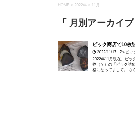
HOME
>
2022年
>
11月
「 月別アーカイブ：
ピック商店で10枚
2022/11/17
-
ピッ
2022年11月現在、
物（？）の「ピック詰め
格になってまして。 さら