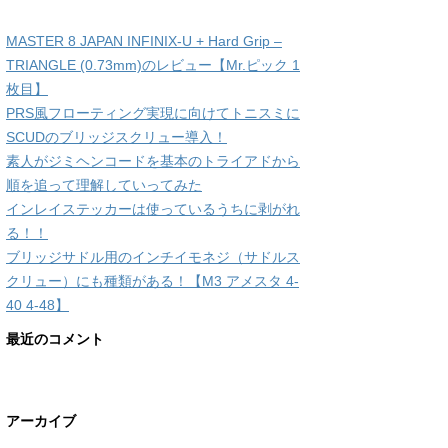
MASTER 8 JAPAN INFINIX-U + Hard Grip –
TRIANGLE (0.73mm)のレビュー【Mr.ピック 1
枚目】
PRS風フローティング実現に向けてトニスミに
SCUDのブリッジスクリュー導入！
素人がジミヘンコードを基本のトライアドから
順を追って理解していってみた
インレイステッカーは使っているうちに剥がれ
る！！
ブリッジサドル用のインチイモネジ（サドルス
クリュー）にも種類がある！【M3 アメスタ 4-
40 4-48】
最近のコメント
アーカイブ