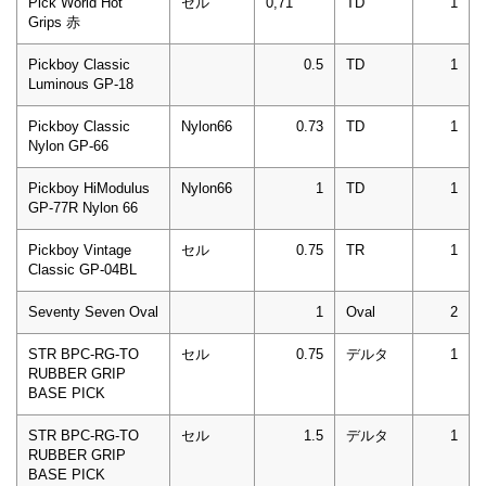
Pick World Hot
セル
0,71
TD
1
Grips 赤
Pickboy Classic
0.5
TD
1
Luminous GP-18
Pickboy Classic
Nylon66
0.73
TD
1
Nylon GP-66
Pickboy HiModulus
Nylon66
1
TD
1
GP-77R Nylon 66
Pickboy Vintage
セル
0.75
TR
1
Classic GP-04BL
Seventy Seven Oval
1
Oval
2
STR BPC-RG-TO
セル
0.75
デルタ
1
RUBBER GRIP
BASE PICK
STR BPC-RG-TO
セル
1.5
デルタ
1
RUBBER GRIP
BASE PICK