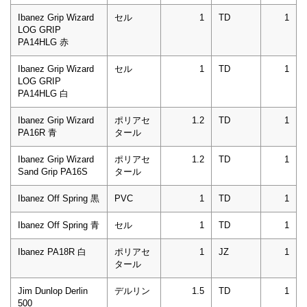
Ibanez Grip Wizard
セル
1
TD
1
LOG GRIP
PA14HLG 赤
Ibanez Grip Wizard
セル
1
TD
1
LOG GRIP
PA14HLG 白
Ibanez Grip Wizard
ポリアセ
1.2
TD
1
PA16R 青
タール
Ibanez Grip Wizard
ポリアセ
1.2
TD
1
Sand Grip PA16S
タール
Ibanez Off Spring 黒
PVC
1
TD
1
Ibanez Off Spring 青
セル
1
TD
1
Ibanez PA18R 白
ポリアセ
1
JZ
1
タール
Jim Dunlop Derlin
デルリン
1.5
TD
1
500