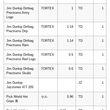
Jim Dunlop Dirtbag
TORTEX
1
TD
1
Prectrums Army
Logo
Jim Dunlop Dirtbag
TORTEX
1.14
TD
1
Prectrums Drip
Jim Dunlop Dirtbag
TORTEX
1.14
TD
1
Prectrums Ram
Jim Dunlop Dirtbag
TORTEX
0.5
TD
1
Prectrums Red Logo
Jim Dunlop Dirtbag
TORTEX
0.6
TD
1
Prectrums Skulls
Jim Dunlop
JZ
1
Jazztones 477 205
Pick World Hot
セル
0.96
TD
1
Grips 青