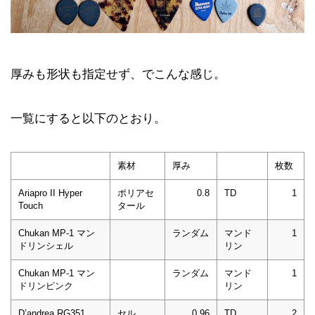
厚みも形状も指定せず、でこんな感じ。
一覧にすると以下のとおり。
素材
厚み
枚数
Ariapro II Hyper
ポリアセ
0.8
TD
1
Touch
タール
Chukan MP-1 マン
ランダム
マンド
1
ドリンシェル
リン
Chukan MP-1 マン
ランダム
マンド
1
ドリンピンク
リン
D’andrea RG351
セル
0.96
TD
2