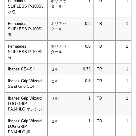
Fernandes
ポリアセ
1
TR
1
SLIPLESS P-100SL
タール
水色
Fernandes
ポリアセ
0.8
TR
1
SLIPLESS P-100SL
タール
青
Fernandes
ポリアセ
0.8
TD
1
SLIPLESS P-100SL
タール
赤
Ibanez CE4-SH
セル
0.75
TR
1
Ibanez Grip Wizard
セル
0.8
TR
1
Sand Grip CE4
Ibanez Grip Wizard
セル
1
TD
1
LOG GRIP
PA14HLG オレンジ
Ibanez Grip Wizard
セル
1
TD
1
LOG GRIP
PA14HLG 黒