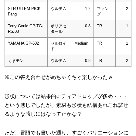
STR ULTEM PICK
ウルテム
1.2
ファン
2
Fang
グ
Terry Gould GP-TG-
ポリアセ
0.8
TR
1
RS/08
タール
YAMAHA GP-502
セルロイ
Medium
TR
1
ド
くまモン
ウルテム
0.8
TR
2
※この答え合わせがめちゃくちゃ楽しかったｗ
形状については結果的にティアドロップが多め・・・
という感じでしたが、素材も形状も結構あれこれ試せ
るような感じにはなってたかな？
ただ、冒頭でも書いた通り、すごくバリエーションに