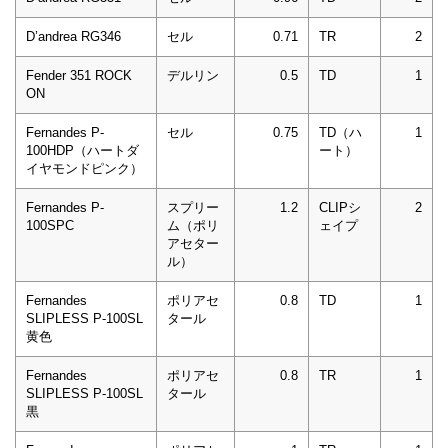
D’andrea RG346
セル
0.71
TR
2
Fender 351 ROCK
デルリン
0.5
TD
1
ON
Fernandes P-
セル
0.75
TD（ハ
1
100HDP（ハートダ
ート）
イヤモンドピンク）
Fernandes P-
スプリー
1.2
CLIPシ
2
100SPC
ム（ポリ
ェイプ
アセター
ル）
Fernandes
ポリアセ
0.8
TD
1
SLIPLESS P-100SL
タール
黄色
Fernandes
ポリアセ
0.8
TR
1
SLIPLESS P-100SL
タール
黒