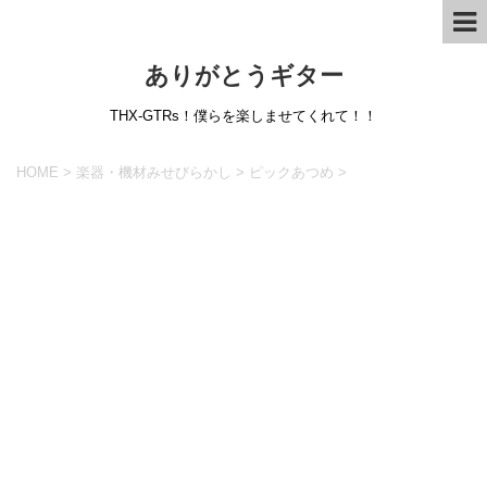
ありがとうギター
THX-GTRs！僕らを楽しませてくれて！！
HOME
>
楽器・機材みせびらかし
>
ピックあつめ
>