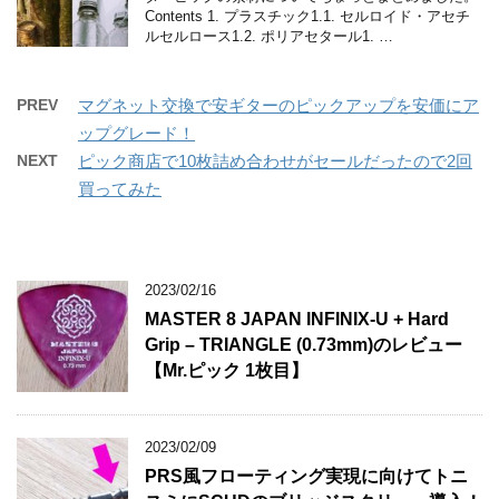
Contents 1. プラスチック1.1. セルロイド・アセチ
ルセルロース1.2. ポリアセタール1. …
PREV
マグネット交換で安ギターのピックアップを安価にア
ップグレード！
NEXT
ピック商店で10枚詰め合わせがセールだったので2回
買ってみた
2023/02/16
MASTER 8 JAPAN INFINIX-U + Hard
Grip – TRIANGLE (0.73mm)のレビュー
【Mr.ピック 1枚目】
2023/02/09
PRS風フローティング実現に向けてトニ