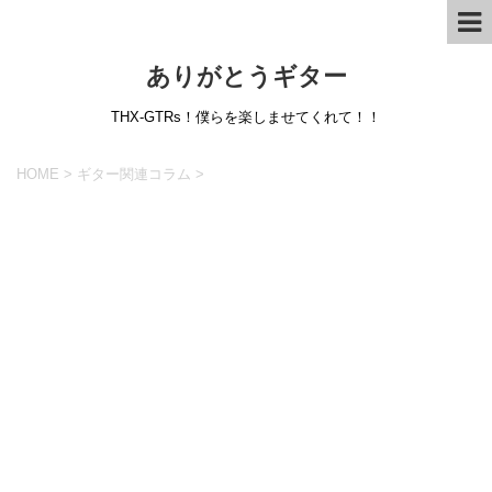
ありがとうギター
THX-GTRs！僕らを楽しませてくれて！！
HOME
>
ギター関連コラム
>