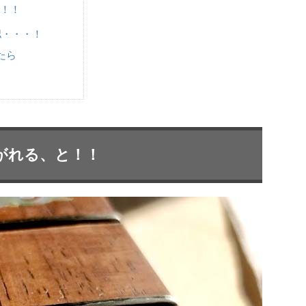
！！
認・・・！
たら
がれる、と！！