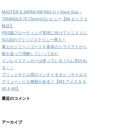
MASTER 8 JAPAN INFINIX-U + Hard Grip –
TRIANGLE (0.73mm)のレビュー【Mr.ピック 1
枚目】
PRS風フローティング実現に向けてトニスミに
SCUDのブリッジスクリュー導入！
素人がジミヘンコードを基本のトライアドから
順を追って理解していってみた
インレイステッカーは使っているうちに剥がれ
る！！
ブリッジサドル用のインチイモネジ（サドルス
クリュー）にも種類がある！【M3 アメスタ 4-
40 4-48】
最近のコメント
アーカイブ