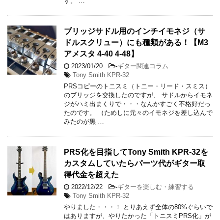
す。 …
ブリッジサドル用のインチイモネジ（サ
ドルスクリュー）にも種類がある！【M3
アメスタ 4-40 4-48】
2023/01/20
-
ギター関連コラム
Tony Smith KPR-32
PRSコピーのトニスミ（トニー・リード・スミス）
のブリッジを交換したのですが、 サドルからイモネ
ジがハミ出まくりで・・・なんかすごく不格好だっ
たのです。 （ためしに元々のイモネジを差し込んで
みたのが黒 …
PRS化を目指してTony Smith KPR-32を
カスタムしていたらパーツ代がギター取
得代金を超えた
2022/12/22
-
ギターを楽しむ・練習する
Tony Smith KPR-32
やりました・・・！ とりあえず全体の80%ぐらいで
はありますが、やりたかった「トニスミPRS化」が