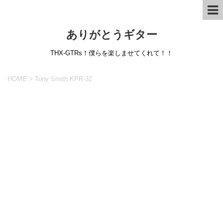
ありがとうギター
THX-GTRs！僕らを楽しませてくれて！！
HOME
>
Tony Smith KPR-32