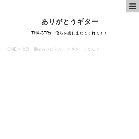
ありがとうギター
THX-GTRs！僕らを楽しませてくれて！！
HOME
>
楽器・機材みせびらかし
>
ギターじまん
>